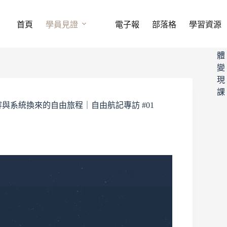
免
費
首頁
學員見證
電子報
部落格
學習資源
自
媒
體
變
現
課
與系統換來的自由旅程｜自由航記專訪 #01