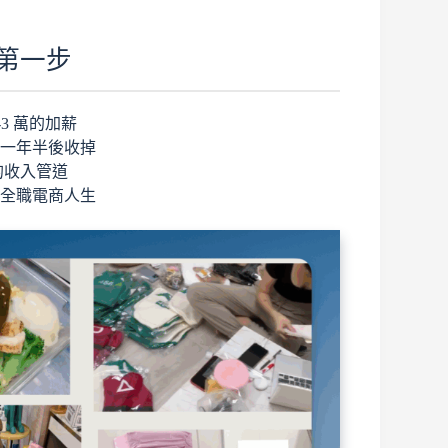
第一步
-3 萬的加薪
經營一年半後收掉
的收入管道
啟全職電商人生